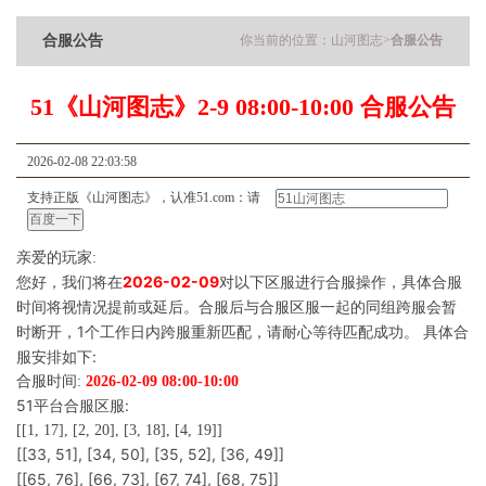
合服公告
你当前的位置：
山河图志
>
合服公告
51《山河图志》2-9 08:00-10:00 合服公告
2026-02-08 22:03:58
支持正版《山河图志》，认准51.com：请
亲爱的玩家:
您好，我们将在
2026-02-09
对以下区服进行合服操作，具体合服
时间将视情况提前或延后。合服后与合服区服一起的同组跨服会暂
时断开，1个工作日内跨服重新匹配，请耐心等待匹配成功。 具体合
服安排如下:
合服时间:
2026-02-09 08:00-10:00
51平台合服区服:
[[1, 17], [2, 20], [3, 18], [4, 19]]
[[33, 51], [34, 50], [35, 52], [36, 49]]
[[65, 76], [66, 73], [67, 74], [68, 75]]