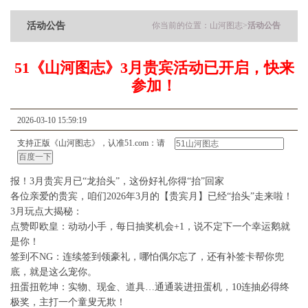
活动公告
你当前的位置：
山河图志
>
活动公告
51《山河图志》3月贵宾活动已开启，快来
参加！
2026-03-10 15:59:19
支持正版《山河图志》，认准51.com：请
报！3月贵宾月已“龙抬头”，这份好礼你得“抬”回家
各位亲爱的贵宾，咱们2026年3月的【贵宾月】已经“抬头”走来啦！
3月玩点大揭秘：
点赞即欧皇：动动小手，每日抽奖机会+1，说不定下一个幸运鹅就
是你！
签到不NG：连续签到领豪礼，哪怕偶尔忘了，还有补签卡帮你兜
底，就是这么宠你。
扭蛋扭乾坤：实物、现金、道具…通通装进扭蛋机，10连抽必得终
极奖，主打一个童叟无欺！